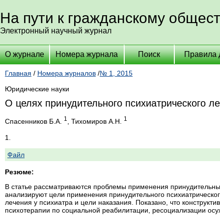
На пути к гражданскому общес
Электронный научный журнал
О журнале
Номера журнала
Поиск
Правила 
Главная
/
Номера журналов
/
№ 1, 2015
Юридические науки
О целях принудительного психиатрического л
1
1
Спасенников Б.А.
, Тихомиров А.Н.
1.
Файл
Резюме:
В статье рассматриваются проблемы применения принудительных
анализируют цели применения принудительного психиатрическо
лечения у психиатра и цели наказания. Показано, что конструк
психотерапии по социальной реабилитации, ресоциализации осуж