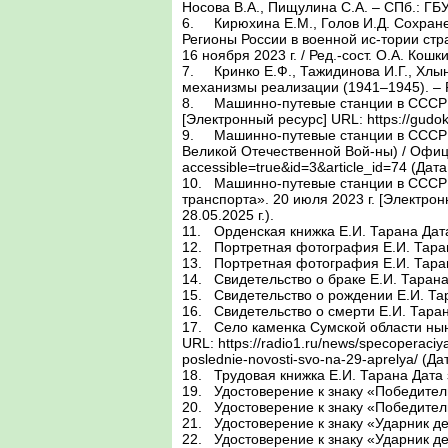
Носова В.А., Пищулина С.А. – СПб.: Г
6.	Кирюхина Е.М., Голов И.Д. Сохранение памяти о героях Великой Отечественной войны: гвардии капитан Старчиков Николай Алексеевич // 
Регионы России в военной ис-тории стр
16 ноября 2023 г. / Ред.-сост. О.А. Ко
7.	Кринко Е.Ф., Тажидинова И.Г., Хлынина Т.П. Частная жизнь советского человека в условиях военного времени: пространство, границы и 
механизмы реализации (1941–1945). – Ро
8.	Машинно-путевые станции в СССР в годы Великой Отечественной Войны / Гу-док. – 28.02.2020 г. – Вып. № 35 (26884). – Полоса 5. 
[Электронный ресурс] URL: https://gudo
9.	Машинно-путевые станции в СССР в годы Великой Отечественной Войны. Исто-рия железных дорог Компания (Железная дорога в годы 
Великой Отечественной Вой-ны) / Офиц
accessible=true&id=3&article_id=74 (Дата
10.	Машинно-путевые станции в СССР в годы Великой Отечественной Войны / Офи-циальный сайт ФГУК «Центральный музей железнодорожного 
транспорта». 20 июля 2023 г. [Электрон
28.05.2025 г.).

11.	Орденская книжка Е.И. Тарана Дата за-полнения 04.08.1966 г. / Архив автора.

12.	Портретная фотография Е.И. Тарана 1960-е гг. / Архив автора.

13.	Портретная фотография Е.И. Тарана 1980-е гг. / Архив автора.

14.	Свидетельство о браке Е.И. Тарана Дата заполнения 16.08.1946 г. / Архив автора.

15.	Свидетельство о рождении Е.И. Тарана Дата заполнения 10.08.1949 г. / Архив авто-ра.

16.	Свидетельство о смерти Е.И. Тарана Да-та заполнения 07.08.2013 г. / Архив автора.

17.	Село каменка Сумской области нынеш-ний статус / Официальный сайт сетевого из-дания «Радио 1». 29.04.2025 г. [Электрон-ный ресурс] 
URL: https://radio1.ru/news/specoperaci
poslednie-novosti-svo-na-29-aprelya/ (Да
18.	Трудовая книжка Е.И. Тарана Дата за-полнения 09.01.1939 г. / Архив автора.

19.	Удостоверение к знаку «Победитель со-циалистического соревнования 1973 г.» Е.И. Тарана Дата заполнения 30.11.1973 г. / Ар-хив автора.

20.	Удостоверение к знаку «Победитель со-циалистического соревнования 1977 г. «Е.И. Тарана. Дата заполнения 10.02.1978 г. / Ар-хив автора.

21.	Удостоверение к знаку «Ударник девя-той пятилетки» Е.И. Тарана. Дата заполне-ния 29.01.1975 г. / Архив автора.

22.	Удостоверение к знаку «Ударник девя-той пятилетки» Е.И. Тарана. Дата заполне-ния 27.11.1975 г. / Архив автора.
