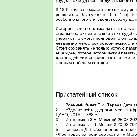
трудолюбию удалось получить много поо
В 1981 г. из-за возраста и по своему р
решению он был уволен [18, c. 4–5]. В
особенно много сил уделял своему дачном
История – это не только даты, которые
страны состоит из множества их судеб, 
учебники не смогут полноценно описать
незаметно меж строк исторических стат
Стоит сохранять не только устную памя
еще хуже, потере исторической памяти,
для каждой семьи важно знать и помнит
к новым победам сегодня.
Пристатейный список:
1.	Военный билет Е.И. Тарана Дата запол-нения 18.03.1963 г. / Архив автора.

2.	«Здравствуйте, дорогие мои...» (фронто-вые письма 1941–1945 гг.): сборник доку-ментов / Сост. Е.Э. Ешан, А.П. Пудалова. – Н.Новгород: 
ЦАНО, 2015. – 588 с.

3.	Интервью с З.Е. Мезиной 26.05.2025 г. / Архив автора.

4.	Интервью с Т.В. Мезиной 20.02.2025 г. / Архив автора.

5.	Кирюхин Д.В. Сохранение исторической памяти в Большом Мурашкине Нижегород-ской области: выставка «Две судьбы. Две эпохи» и проект 
«Фронтовые записки сер-жанта» // Мат