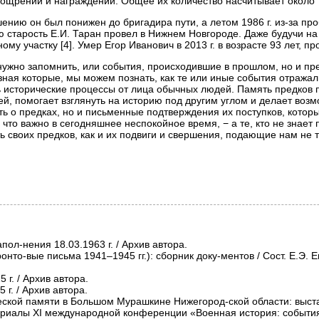
щрений и награждений. Общее их количество насчитывает около 79 [
ешению он был понижен до бригадира пути, а летом 1986 г. из-за п
сю старость Е.И. Таран провел в Нижнем Новгороде. Даже будучи на
у участку [4]. Умер Егор Иванович в 2013 г. в возрасте 93 лет, пр
 нужно запомнить, или события, происходившие в прошлом, но и пр
зная которые, мы можем познать, как те или иные события отражали
 исторические процессы от лица обычных людей. Память предков п
ей, помогает взглянуть на историю под другим углом и делает воз
ть о предках, но и письменные подтверждения их поступков, котор
 что важно в сегодняшнее неспокойное время, − а те, кто не знает
ь своих предков, как и их подвиги и свершения, подающие нам не 
ериалы XI международной конференции «Военная история: события,