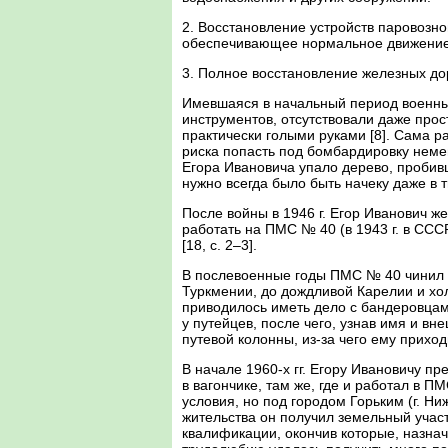
2. Восстановление устройств паровозно
обеспечивающее нормальное движение
3. Полное восстановление железных до
Имевшаяся в начальный период военных
инструментов, отсутствовали даже про
практически голыми руками [8]. Сама ра
риска попасть под бомбардировку немец
Егора Ивановича упало дерево, пробивш
нужно всегда было быть начеку даже в т
После войны в 1946 г. Егор Иванович ж
работать на ПМС № 40 (в 1943 г. в СС
[18, c. 2–3].
В послевоенные годы ПМС № 40 чинил до
Туркмении, до дождливой Карелии и хол
приводилось иметь дело с бандеровцам
у путейцев, после чего, узнав имя и в
путевой колонны, из-за чего ему прихо
В начале 1960-х гг. Егору Ивановичу пр
в вагончике, там же, где и работал в П
условия, но под городом Горьким (г. Н
жительства он получил земельный участ
квалификации, окончив которые, назнач