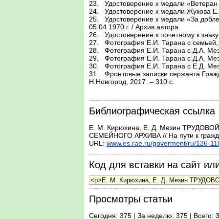
23.	Удостоверение к медали «Ветеран тру-да» Е.И. Тарана. Дата заполнения 21.12.1984 г. / Архив автора.

24.	Удостоверение к медали Жукова Е.И. Тарана. Дата заполнения 19.02.1996 г. / Архив автора.

25.	Удостоверение к медали «За доблест-ный труд. В ознаменовании 100-летия со дня рождения В.И. Ленина» Е.И. Тарана. Дата заполнения 
05.04.1970 г. / Архив автора.

26.	Удостоверение к почетному к знаку «Почетному железнодорожнику» Е.И. Тарана Дата заполнения 20.04.1955 г. / Архив автора.

27.	Фотография Е.И. Тарана с семьей, 1950-е гг. / Архив автора.

28.	Фотография Е.И. Тарана с Д.А. Мези-ным 1974 г. / Архив автора

29.	Фотография Е.И. Тарана с Д.А. Мези-ным и М.А. Мезиным 1975 г./ Архив автора.

30.	Фотография Е.И. Тарана с Е.Д. Мези-ным 2007 г. / Архив автора.

31.	Фронтовые записки сержанта Гражда-нинова Р.С.: рукописи, фронтовые письма, материалы периодической печати / Сост. Д.В. Кирюхин. – 
Н.Новгород, 2017. – 310 с.

Библиографическая ссылка
Е. М. Кирюхина, Е. Д. Мезин ТРУ
СЕМЕЙНОГО АРХИВА // На пути к гражда
URL:
www.es.rae.ru/goverment/ru/126-11
Код для вставки на сайт или
Просмотры статьи
Сегодня: 375 | За неделю: 375 | Всего: 