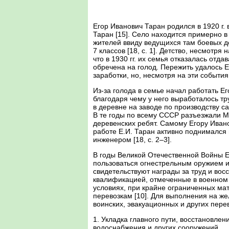
Егор Иванович Таран родился в 1920 г.
Таран [15]. Село находится примерно 
жителей ввиду ведущихся там боевых де
7 классов [18, c. 1]. Детство, несмотря
что в 1930 гг. их семья отказалась отд
обречена на голод. Пережить удалось Е
заработки, но, несмотря на эти событи
Из-за голода в семье начал работать Е
благодаря чему у него выработалось тр
в деревне на заводе по производству са
В те годы по всему СССР разъезжали М
деревенских ребят. Самому Егору Ивано
работе Е.И. Таран активно поднимался п
инженером [18, c. 2–3].
В годы Великой Отечественной Войны Ег
пользоваться огнестрельным оружием из
свидетельствуют награды за труд и восс
квалификацией, отмеченные в военном б
условиях, при крайне ограниченных ма
перевозкам [10]. Для выполнения на ж
воинских, эвакуационных и других пере
1. Укладка главного пути, восстановле
водоснабжения и других сооружений.