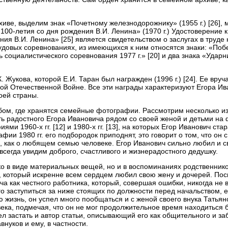
ве, выделим знак «Почетному железнодорожнику» (1955 г.) [26], ме
100-летия со дня рождения В.И. Ленина» (1970 г.) Удостоверение 
ия В.И. Ленина» [25] является свидетельством о заслугах в труде 
рудовых соревнованиях, из имеющихся к ним относятся знаки: «Поб
ь социалистического соревнования 1977 г.» [20] и два знака «Ударни
 Жукова, которой Е.И. Таран был награжден (1996 г.) [24]. Ее вруча
ой Отечественной Войне. Все эти награды характеризуют Егора Ив
воей страны.
бом, где хранятся семейные фотографии. Рассмотрим несколько из 
ь радостного Егора Ивановича рядом со своей женой и детьми на ф
ми 1960-х гг. [12] и 1980-х гг. [13], на которых Егор Иванович ста
фии 1980 гг. его подбородок приподнят, это говорит о том, что он
м, как о любящем семью человеке. Егор Иванович сильно любил и 
] мы всегда увидим доброго, счастливого и жизнерадостного дедушку.
ко в виде материальных вещей, но и в воспоминаниях родственнико
, который искренне всем сердцем любил свою жену и дочерей. Пос
а как честного работника, который, совершая ошибки, никогда не вр
о заступиться за ниже стоящих по должности перед начальством, е
ю жизнь, он успел много пообщаться и с женой своего внука Татья
ека, подмечая, что он не мог продолжительное время находиться б
ел застать и автор статьи, описывающий его как общительного и з
внуков и ему, в частности.