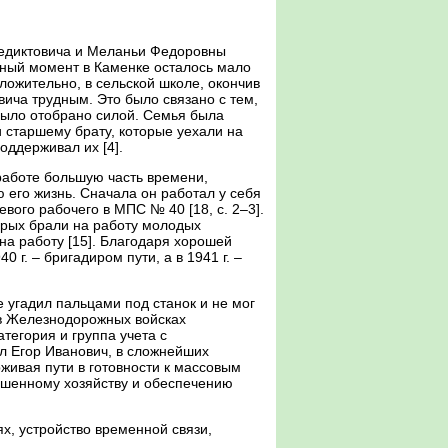
енедиктовича и Меланьи Федоровны
нный момент в Каменке осталось мало
ложительно, в сельской школе, окончив
овича трудным. Это было связано с тем,
е было отобрано силой. Семья была
и старшему брату, которые уехали на
оддерживал их [4].
 работе большую часть времени,
 его жизнь. Сначала он работал у себя
евого рабочего в МПС № 40 [18, c. 2–3].
орых брали на работу молодых
на работу [15]. Благодаря хорошей
 г. – бригадиром пути, а в 1941 г. –
 угадил пальцами под станок и не мог
е в Железнодорожных войсках
атегория и группа учета с
ал Егор Иванович, в сложнейших
живая пути в готовности к массовым
рушенному хозяйству и обеспечению
х, устройство временной связи,