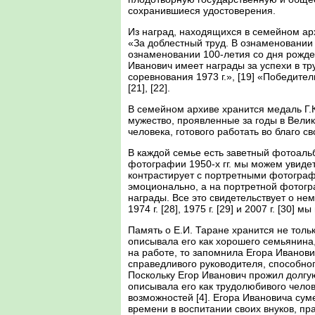
сохранившиеся удостоверения.
Из наград, находящихся в семейном архи
«За доблестный труд. В ознаменовании 
ознаменовании 100-летия со дня рожден
Иванович имеет награды за успехи в т
соревнования 1973 г.», [19] «Победител
[21], [22].
В семейном архиве хранится медаль Г.К.
мужество, проявленные за годы в Велик
человека, готового работать во благо с
В каждой семье есть заветный фотоаль
фотографии 1950-х гг. мы можем увидет
контрастирует с портретными фотография
эмоционально, а на портретной фотогра
награды. Все это свидетельствует о не
1974 г. [28], 1975 г. [29] и 2007 г. [30
Память о Е.И. Таране хранится не толь
описывала его как хорошего семьянина
на работе, то запомнила Егора Иванович
справедливого руководителя, способног
Поскольку Егор Иванович прожил долгу
описывала его как трудолюбивого челов
возможностей [4]. Егора Ивановича сум
времени в воспитании своих внуков, пра