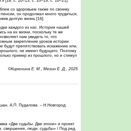
18, c. 10–13; c. 10–15; c. 10–21].
роблем со здоровьем также по своему
 пенсии, он продолжал много трудиться,
ожив долгую жизнь [16].
едки каждого из нас. История нашей
сь на их жизни, поскольку те же
озволяет нам увидеть то, что
можным закрепление уроков истории.
ые будут препятствовать искажению или,
 прошлого, не имеют будущего. Поэтому
только пример из прошлого, но и стимул
©Кирюхина Е. М., Мезин
Е. Д., 2025
 свершения, люди, судьбы» / Под ред. 