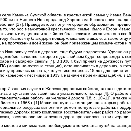
 в селе Каменка Сумской области в крестьянской семье у Ивана В
в 900 км от Нижнего Новгорода под Харьковом. К сожалению, на да
йствий [17]. Прадед автора получил среднее образование, предпо
 на то, что рос в зажиточной крестьянской семье, было у Егора Иван
авать часть имущества и хозяйства большевикам, из-за чего оно вс
гору Ивановичу благодаря подкармливанию в школе, а также отцу 
я, на протяжении всей жизни он был приверженцем коммунистов и п
гор Иванович у себя в деревне, еще будучи подростком. Уделял он
удолюбие, качество, которое в дальнейшем будет сопровождать всю
хара из сахарной свеклы [4]. В 1938 г. был принят на должность пут
ПС (машинно-путевые станции), останавливаясь в деревнях, в кот
вичу пришлось соврать, что уже исполнилось 18 лет для принятия 
о карьерной лестнице: в 1939 г. назначен приемником щебня, в 1940
ор Иванович служил в Железнодорожных войсках, так как в детстве
-за отсутствия большей части указательного пальца [4]. О работ
тановительные работы на железной дороге [18, c. 10–11], а также к
илете от 1963 г. [1] Машинно-путевые станции, на которых работ
териальных ресурсах выполняли ремонтно-путевые работы, поддер
елезных дорогах всего комплекса восстановительных работ по раз
возок, восстановление железных дорог проводилось в три очереди:
ние мостов и минимально необходимого количества путей на станция