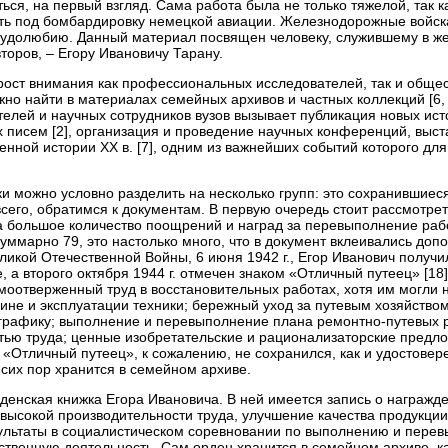
ься, на первый взгляд. Сама работа была не только тяжелой, так ка
асть под бомбардировку немецкой авиации. Железнодорожные войск
рудолюбию. Данный материал посвящен человеку, служившему в ж
оров, – Егору Ивановичу Тарану.
рост внимания как профессиональных исследователей, так и обще
 найти в материалах семейных архивов и частных коллекций [6, 
елей и научных сотрудников вузов вызывает публикация новых исто
х писем [2], организация и проведение научных конференций, выста
нной истории XX в. [7], одним из важнейших событий которого дл
ки можно условно разделить на несколько групп: это сохранившиес
сего, обратимся к документам. В первую очередь стоит рассмотрет
а большое количество поощрений и наград за перевыполнение раб
уммарно 79, это настолько много, что в документ вклеивались доп
ликой Отечественной Войны, 6 июня 1942 г., Егор Иванович получ
а второго октября 1944 г. отмечен знаком «Отличный путеец» [18].
моотверженный труд в восстановительных работах, хотя им могли 
ине и эксплуатации техники; бережный уход за путевым хозяйством
графику; выполнение и перевыполнение плана ремонтно-путевых р
стью труда; ценные изобретательские и рационализаторские пред
 «Отличный путеец», к сожалению, не сохранился, как и удостовер
 сих пор хранится в семейном архиве.
енская книжка Егора Ивановича. В ней имеется запись о награжде
 высокой производительности труда, улучшение качества продукци
езультаты в социалистическом соревновании по выполнению и пере
венную деятельность. Сам орден хранится в семейном архиве, как