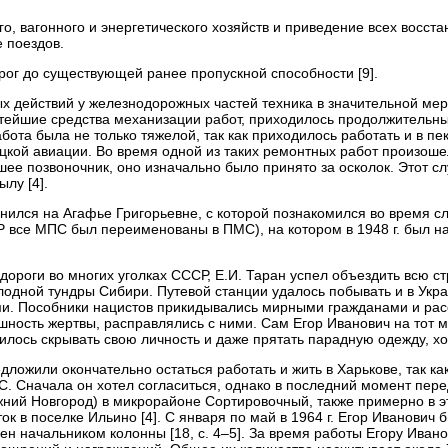
го, вагонного и энергетического хозяйств и приведение всех восст
 поездов.
рог до существующей ранее пропускной способности [9].
 действий у железнодорожных частей техника в значительной мер
стейшие средства механизации работ, приходилось продолжительн
бота была не только тяжелой, так как приходилось работать и в пек
кой авиации. Во время одной из таких ремонтных работ произошел
ее позвоночник, оно изначально было принято за осколок. Этот сл
ылу [4].
енился на Агафье Григорьевне, с которой познакомился во время с
СР все МПС был переименованы в ПМС), на котором в 1948 г. был 
роги во многих уголках СССР, Е.И. Таран успел объездить всю стр
одной тундры Сибири. Путевой станции удалось побывать и в Укра
и. Пособники нацистов прикидывались мирными гражданами и рас
нешность жертвы, расправлялись с ними. Сам Егор Иванович на тот
дилось скрывать свою личность и даже прятать парадную одежду, хо
едложили окончательно остаться работать и жить в Харькове, так ка
МС. Сначала он хотел согласиться, однако в последний момент пере
ижний Новгород) в микрорайоне Сортировочный, также примерно в э
ок в поселке Ильино [4]. С января по май в 1964 г. Егор Иванович
ен начальником колонны [18, c. 4–5]. За время работы Егору Ивано