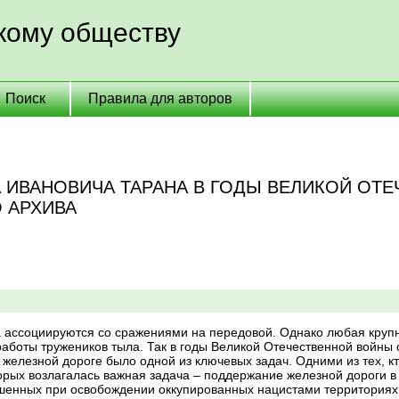
скому обществу
Поиск
Правила для авторов
 ИВАНОВИЧА ТАРАНА В ГОДЫ ВЕЛИКОЙ ОТ
 АРХИВА
 ассоциируются со сражениями на передовой. Однако любая крупна
 работы тружеников тыла. Так в годы Великой Отечественной войны
железной дороге было одной из ключевых задач. Одними из тех, к
орых возлагалась важная задача – поддержание железной дороги 
рушенных при освобождении оккупированных нацистами территориях.