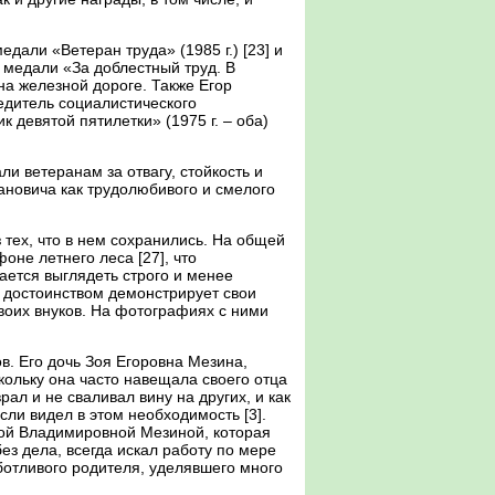
дали «Ветеран труда» (1985 г.) [23] и
к медали «За доблестный труд. В
на железной дороге. Также Егор
едитель социалистического
к девятой пятилетки» (1975 г. – оба)
ли ветеранам за отвагу, стойкость и
ановича как трудолюбивого и смелого
тех, что в нем сохранились. На общей
оне летнего леса [27], что
рается выглядеть строго и менее
 с достоинством демонстрирует свои
своих внуков. На фотографиях с ними
в. Его дочь Зоя Егоровна Мезина,
кольку она часто навещала своего отца
ал и не сваливал вину на других, и как
сли видел в этом необходимость [3].
ной Владимировной Мезиной, которая
ез дела, всегда искал работу по мере
аботливого родителя, уделявшего много