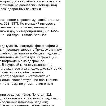
к приходилось работать и в пекло, и в
а буквально добивались победы над
елезнодорожных войсках и
ственности к прошлому нашей страны,
c. 329–337]. Не меньший интерес у
чников, в том числе, мемуарного
вок и других мероприятий [5, c. 622–
я нашей страны стала Великая
я документы, награды, фотографии и
ь и проанализировать Трудовую книжку.
очей нормы или за победы в трудовых
олнительные листы для их фиксации.
ил награждение за досрочное
 В трудовой книжке указанно, что
награждаться и за следующие критерии:
 и его охрана; обеспечение
абот; владение инструментом с
ложения, способствующие повышению
ение к нему, но упоминания о нем
нии орденом «Знак Почета» [11].
и, снижение материальных и трудовых
выполнению плановых заданий;
 и другие награды, в том числе, и