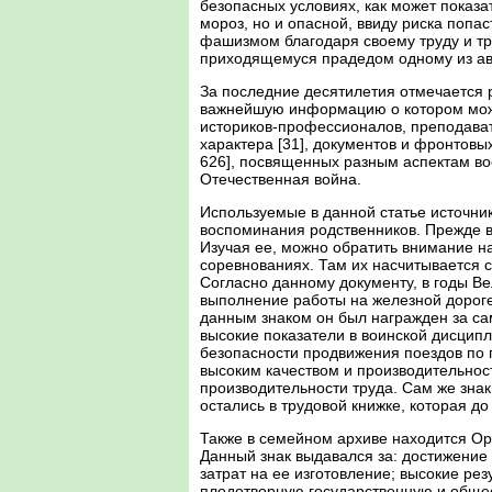
безопасных условиях, как может показат
мороз, но и опасной, ввиду риска поп
фашизмом благодаря своему труду и т
приходящемуся прадедом одному из авт
За последние десятилетия отмечается 
важнейшую информацию о котором можно
историков-профессионалов, преподават
характера [31], документов и фронтовы
626], посвященных разным аспектам вое
Отечественная война.
Используемые в данной статье источни
воспоминания родственников. Прежде в
Изучая ее, можно обратить внимание н
соревнованиях. Там их насчитывается с
Согласно данному документу, в годы Ве
выполнение работы на железной дороге, 
данным знаком он был награжден за са
высокие показатели в воинской дисципл
безопасности продвижения поездов по 
высоким качеством и производительно
производительности труда. Сам же знак
остались в трудовой книжке, которая до
Также в семейном архиве находится Орд
Данный знак выдавался за: достижение
затрат на ее изготовление; высокие р
плодотворную государственную и общест