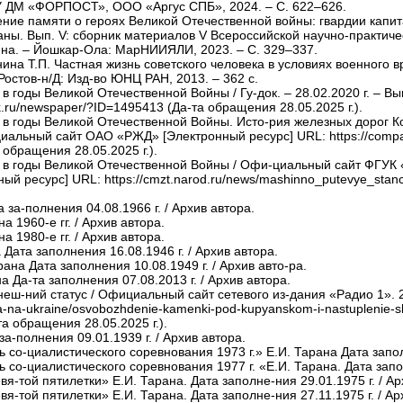
БУ ДМ «ФОРПОСТ», ООО «Аргус СПБ», 2024. – С. 622–626.

аны. Вып. V: сборник материалов V Всероссийской научно-практиче
шкина. – Йошкар-Ола: МарНИИЯЛИ, 2023. – С. 329–337.

стов-н/Д: Изд-во ЮНЦ РАН, 2013. – 362 с.

k.ru/newspaper/?ID=1495413 (Да-та обращения 28.05.2025 г.).

иальный сайт ОАО «РЖД» [Электронный ресурс] URL: https://compan
 обращения 28.05.2025 г.).

ный ресурс] URL: https://cmzt.narod.ru/news/mashinno_putevye_stan
ya-na-ukraine/osvobozhdenie-kamenki-pod-kupyanskom-i-nastuplenie-sh
та обращения 28.05.2025 г.).
