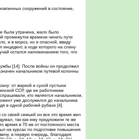
ановленных сооружений в состояние,
е была утрачена, мало было
ый промежуток времени чинить пути
ло, и в мороз, но и опасной, ввиду
 инцидент, в ходе которого на спину
учай остался напоминанием того, что
лужбы [14]. После войны он продолжил
назначен начальником путевой колонны
ану: от жаркой и сухой пустыни
инской ССР, где ее работникам
спрашивали, кто является начальником,
 момент уже дослужился до начальника
дя в одной рабочей рубахе [4].
к со своей семьей он все это время жил
думал, так как ему предложили те же
то время в 70 км от постоянного места
 был на курсах по подготовке повышения
вичу, в первую очередь, благодаря