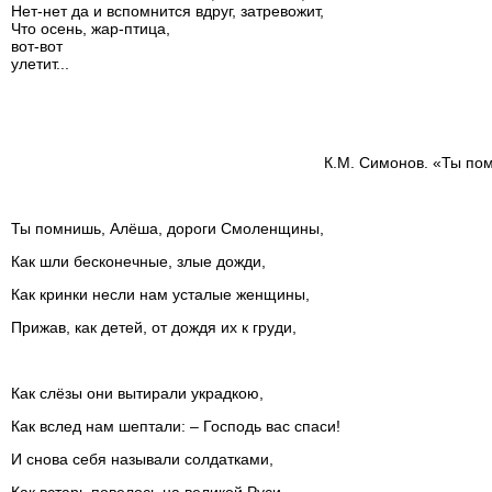
Нет-нет да и вспомнится вдруг, затревожит,
Что осень, жар-птица,
вот-вот
улетит...
К.М. Симонов. «Ты п
Ты помнишь, Алёша, дороги Смоленщины,
Как шли бесконечные, злые дожди,
Как кринки несли нам усталые женщины,
Прижав, как детей, от дождя их к груди,
Как слёзы они вытирали украдкою,
Как вслед нам шептали: – Господь вас спаси!
И снова себя называли солдатками,
Как встарь повелось на великой Руси.