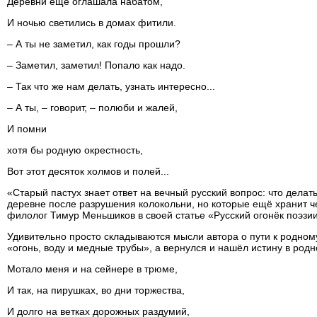
Деревни ещё оглашала набатом,
И ночью светились в домах фитили.
– А ты не заметил, как годы прошли?
– Заметил, заметил! Попало как надо.
– Так что же нам делать, узнать интересно...
– А ты, – говорит, – полюби и жалей,
И помни
хотя бы родную окрестность,
Вот этот десяток холмов и полей...
«Старый пастух знает ответ на вечный русский вопрос: что делат
деревне после разрушения колокольни, но которые ещё хранит ч
филолог Тимур Меньшиков в своей статье «Русский огонёк поэзии 
Удивительно просто складываются мысли автора о пути к родному
«огонь, воду и медные трубы», а вернулся и нашёл истину в родн
Мотало меня и на сейнере в трюме,
И так, на пирушках, во дни торжества,
И долго на ветках дорожных раздумий,