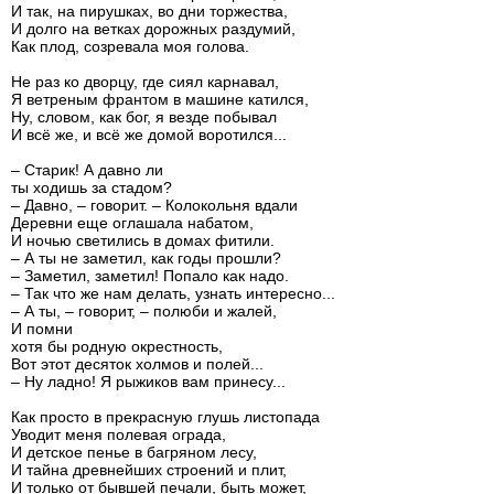
И так, на пирушках, во дни торжества,
И долго на ветках дорожных раздумий,
Как плод, созревала моя голова.
Не раз ко дворцу, где сиял карнавал,
Я ветреным франтом в машине катился,
Ну, словом, как бог, я везде побывал
И всё же, и всё же домой воротился...
– Старик! А давно ли
ты ходишь за стадом?
– Давно, – говорит. – Колокольня вдали
Деревни еще оглашала набатом,
И ночью светились в домах фитили.
– А ты не заметил, как годы прошли?
– Заметил, заметил! Попало как надо.
– Так что же нам делать, узнать интересно...
– А ты, – говорит, – полюби и жалей,
И помни
хотя бы родную окрестность,
Вот этот десяток холмов и полей...
– Ну ладно! Я рыжиков вам принесу...
Как просто в прекрасную глушь листопада
Уводит меня полевая ограда,
И детское пенье в багряном лесу,
И тайна древнейших строений и плит,
И только от бывшей печали, быть может,