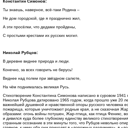
Константин Симонов:
Ты знаешь, наверное, всё-таки Родина –
Не дом городской, где я празднично жил,
А эти просёлки, что дедами пройдены,
С простыми крестами их русских могил.
Николай Рубцов:
В деревне виднее природа и люди.
Конечно, за всех говорить не берусь!
Виднее над полем при звёздном салюте,
На чём поднималась великая Русь.
Стихотворение Константина Симонова написано в суровом 1941 го
Николая Рубцова датировано 1965 годом, когда прошло уже 20 л
важнейшей душевной и нравственной опоры русского человека ес
пожарища, которые уничтожают родные края, а не сказочная Жа
образами: огонь войны потушен, Жар-птица, как птица Феникс, во
и дивился куда более глубокому единству великого стихотворен
странным осознание в эти минуты того, что Рубцов невольно опир
главное, к чему оба они приходят в «дорожных раздумиях», в «д