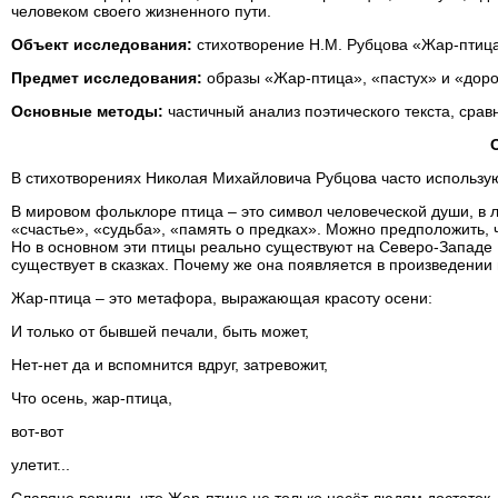
человеком своего жизненного пути.
Объект исследования:
стихотворение Н.М. Рубцова «Жар-птиц
Предмет исследования:
образы «Жар-птица», «пастух» и «доро
Основные методы:
частичный анализ поэтического текста, сра
В стихотворениях Николая Михайловича Рубцова часто использую
В мировом фольклоре птица – это символ человеческой души, в 
«счастье», «судьба», «память о предках». Можно предположить, 
Но в основном эти птицы реально существуют на Северо-Западе 
существует в сказках. Почему же она появляется в произведении
Жар-птица – это метафора, выражающая красоту осени:
И только от бывшей печали, быть может,
Нет-нет да и вспомнится вдруг, затревожит,
Что осень, жар-птица,
вот-вот
улетит...
Славяне верили, что Жар-птица не только несёт людям достаток, 