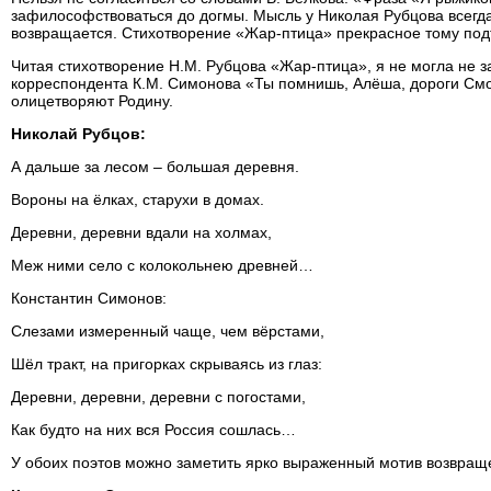
зафилософствоваться до догмы. Мысль у Николая Рубцова всегда, 
возвращается. Стихотворение «Жар-птица» прекрасное тому подт
Читая стихотворение Н.М. Рубцова «Жар-птица», я не могла не з
корреспондента К.М. Симонова «Ты помнишь, Алёша, дороги См
олицетворяют Родину.
Николай Рубцов:
А дальше за лесом – большая деревня.
Вороны на ёлках, старухи в домах.
Деревни, деревни вдали на холмах,
Меж ними село с колокольнею древней…
Константин Симонов:
Слезами измеренный чаще, чем вёрстами,
Шёл тракт, на пригорках скрываясь из глаз:
Деревни, деревни, деревни с погостами,
Как будто на них вся Россия сошлась…
У обоих поэтов можно заметить ярко выраженный мотив возвраще