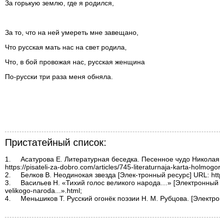
За горькую землю, где я родился,
За то, что на ней умереть мне завещано,
Что русская мать нас на свет родила,
Что, в бой провожая нас, русская женщина
По-русски три раза меня обняла.
Пристатейный список:
1.	Асатурова Е. Литературная беседка. Песенное чудо Николая Рубцова [Электрон-ный ресурс] Международный союз писателей URL: 
https://pisateli-za-dobro.com/articles/745-literaturnaja-karta-holmog
2.	Белков В. Неодинокая звезда [Элек-тронный ресурс] URL: https://rubtsov-poetry.ru/others/belkov7.htm;

3.	Васильев Н. «Тихий голос великого народа…» [Электронный ресурс] Литератур-ный Север URL: https://writers.aonb.ru/vasilev-n.p.-«tixij-golos-
velikogo-naroda...».html;

4.	Меньшиков Т. Русский огонёк поэзии Н. М. Рубцова. [Электронный ресурс] Сти-хи.ру URL:  https://stihi.ru/2013/04/04/3251.
