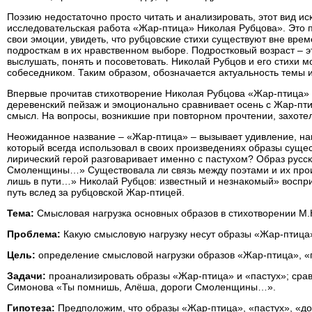
Поэзию недостаточно просто читать и анализировать, этот вид ис
исследовательская работа «Жар-птица» Николая Рубцова». Это п
свои эмоции, увидеть, что рубцовские стихи существуют вне врем
подросткам в их нравственном выборе. Подростковый возраст – эт
выслушать, понять и посоветовать. Николай Рубцов и его стихи м
собеседником. Таким образом, обозначается актуальность темы 
Впервые прочитав стихотворение Николая Рубцова «Жар-птица» (
деревенский пейзаж и эмоционально сравнивает осень с Жар-птиц
смысл. На вопросы, возникшие при повторном прочтении, захотел
Неожиданное название – «Жар-птица» – вызывает удивление, нап
который всегда использовал в своих произведениях образы суще
лирический герой разговаривает именно с пастухом? Образ русс
Смоленщины…» Существовала ли связь между поэтами и их прои
лишь в пути…» Николай Рубцов: известный и незнакомый» восприн
путь вслед за рубцовской Жар-птицей.
Тема:
Смысловая нагрузка основных образов в стихотворении М.
Проблема:
Какую смысловую нагрузку несут образы «Жар-птица»
Цель:
определение смысловой нагрузки образов «Жар-птица», «п
Задачи:
проанализировать образы «Жар-птица» и «пастух»; срав
Симонова «Ты помнишь, Алёша, дороги Смоленщины…».
Гипотеза:
Предположим, что образы «Жар-птица», «пастух», «до