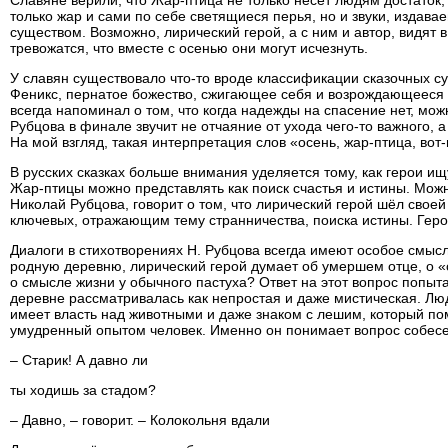
только жар и сами по себе светящиеся перья, но и звуки, издава
существом. Возможно, лирический герой, а с ним и автор, видят в
тревожатся, что вместе с осенью они могут исчезнуть.
У славян существовало что-то вроде классификации сказочных су
Феникс, пернатое божество, сжигающее себя и возрождающееся 
всегда напоминал о том, что когда надежды на спасение нет, мож
Рубцова в финале звучит не отчаяние от ухода чего-то важного, а
На мой взгляд, такая интерпретация слов «осень, жар-птица, вот
В русских сказках больше внимания уделяется тому, как герои ищ
Жар-птицы можно представлять как поиск счастья и истины. Мож
Николай Рубцова, говорит о том, что лирический герой шёл свое
ключевых, отражающим тему странничества, поиска истины. Герой 
Диалоги в стихотворениях Н. Рубцова всегда имеют особое смысл
родную деревню, лирический герой думает об умершем отце, о «
о смысле жизни у обычного пастуха? Ответ на этот вопрос попыт
деревне рассматривалась как непростая и даже мистическая. Люди
имеет власть над животными и даже знаком с лешим, который пом
умудренный опытом человек. Именно он понимает вопрос собесед
– Старик! А давно ли
ты ходишь за стадом?
– Давно, – говорит. – Колокольня вдали