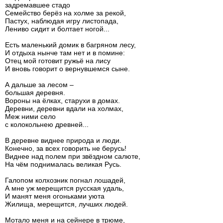
задремавшее стадо
Семейство берёз на холме за рекой,
Пастух, наблюдая игру листопада,
Лениво сидит и болтает ногой...
Есть маленький домик в багряном лесу,
И отдыха нынче там нет и в помине:
Отец мой готовит ружьё на лису
И вновь говорит о вернувшемся сыне.
А дальше за лесом –
большая деревня.
Вороны на ёлках, старухи в домах.
Деревни, деревни вдали на холмах,
Меж ними село
с колокольнею древней...
В деревне виднее природа и люди.
Конечно, за всех говорить не берусь!
Виднее над полем при звёздном салюте,
На чём поднималась великая Русь.
Галопом колхозник погнал лошадей,
А мне уж мерещится русская удаль,
И манят меня огоньками уюта
Жилища, мерещится, лучших людей.
Мотало меня и на сейнере в трюме,