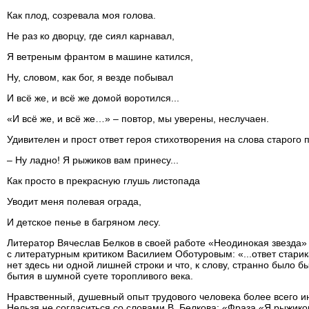
Как плод, созревала моя голова.
Не раз ко дворцу, где сиял карнавал,
Я ветреным франтом в машине катился,
Ну, словом, как бог, я везде побывал
И всё же, и всё же домой воротился...
«И всё же, и всё же…» – повтор, мы уверены, неслучаен.
Удивителен и прост ответ героя стихотворения на слова старого п
– Ну ладно! Я рыжиков вам принесу...
Как просто в прекрасную глушь листопада
Уводит меня полевая ограда,
И детское пенье в багряном лесу.
Литератор Вячеслав Белков в своей работе «Неодинокая звезда» 
с литературным критиком Василием Оботуровым: «...ответ старика
нет здесь ни одной лишней строки и что, к слову, странно было 
бытия в шумной суете торопливого века.
Нравственный, душевный опыт трудового человека более всего ин
Нельзя не согласиться со словами В. Белкова: «Фраза «Я рыжико