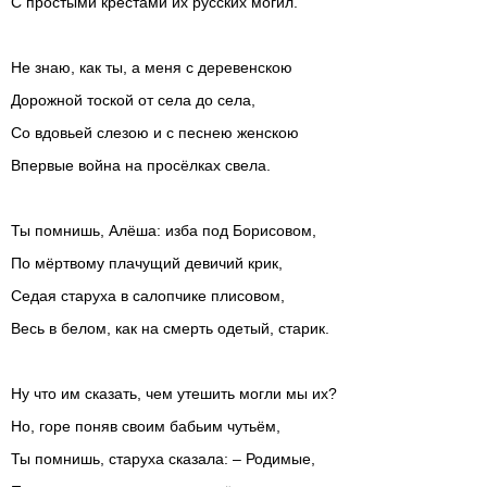
С простыми крестами их русских могил.
Не знаю, как ты, а меня с деревенскою
Дорожной тоской от села до села,
Со вдовьей слезою и с песнею женскою
Впервые война на просёлках свела.
Ты помнишь, Алёша: изба под Борисовом,
По мёртвому плачущий девичий крик,
Седая старуха в салопчике плисовом,
Весь в белом, как на смерть одетый, старик.
Ну что им сказать, чем утешить могли мы их?
Но, горе поняв своим бабьим чутьём,
Ты помнишь, старуха сказала: – Родимые,